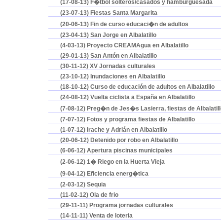
(17-08-13) F�tbol solteros/casados y hamburguesada
(23-07-13) Fiestas Santa Margarita
(20-06-13) Fin de curso educaci�n de adultos
(23-04-13) San Jorge en Albalatillo
(4-03-13) Proyecto CREAMAgua en Albalatillo
(29-01-13) San Antón en Albalatillo
(30-11-12) XV Jornadas culturales
(23-10-12) Inundaciones en Albalatillo
(18-10-12) Curso de educación de adultos en Albalatillo
(24-08-12) Vuelta ciclista a España en Albalatillo
(7-08-12) Preg�n de Jes�s Lasierra, fiestas de Albalatil
(7-07-12) Fotos y programa fiestas de Albalatillo
(1-07-12) Irache y Adrián en Albalatillo
(20-06-12) Detenido por robo en Albalatillo
(6-06-12) Apertura piscinas municipales
(2-06-12) 1� Riego en la Huerta Vieja
(9-04-12) Eficiencia energ�tica
(2-03-12) Sequia
(11-02-12) Ola de frio
(29-11-11) Programa jornadas culturales
(14-11-11) Venta de loteria