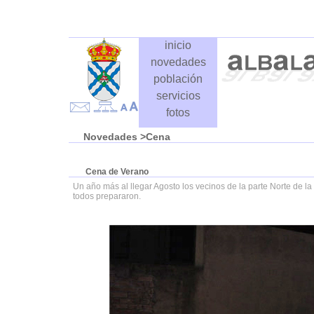
inicio
novedades
población
servicios
fotos
Novedades
>Cena
Cena de Verano
Un año más al llegar Agosto los vecinos de la parte Norte de l
todos prepararon.