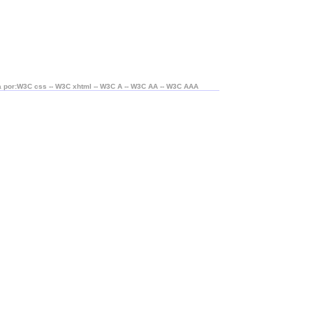
 por:W3C css -- W3C xhtml -- W3C A -- W3C AA -- W3C AAA