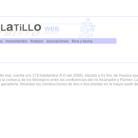
as
monumentos
festejos
asociaciones
flora y fauna
l del mar, cuenta con 279 habitantes( R.D del 2006), situada a 61 Km. de Huesca qu
a la comarca de los Monegros entre las confluencias del río Alcanadre y Flumen. L
 ganadería. Abundan las construcciones de dos o tres plantas en la mayor parte de