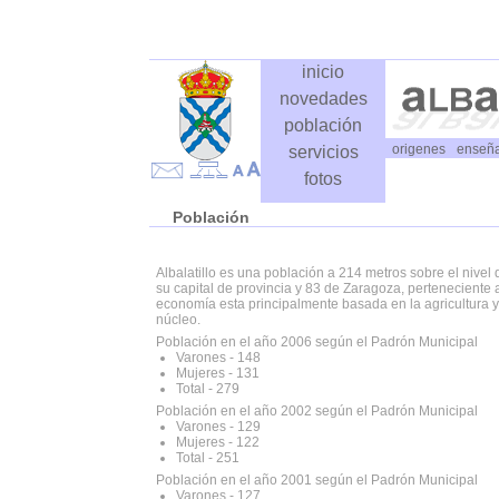
inicio
novedades
población
origenes
enseñ
servicios
fotos
Población
Albalatillo es una población a 214 metros sobre el nive
su capital de provincia y 83 de Zaragoza, perteneciente 
economía esta principalmente basada en la agricultura y
núcleo.
Población en el año 2006 según el Padrón Municipal
Varones - 148
Mujeres - 131
Total - 279
Población en el año 2002 según el Padrón Municipal
Varones - 129
Mujeres - 122
Total - 251
Población en el año 2001 según el Padrón Municipal
Varones - 127