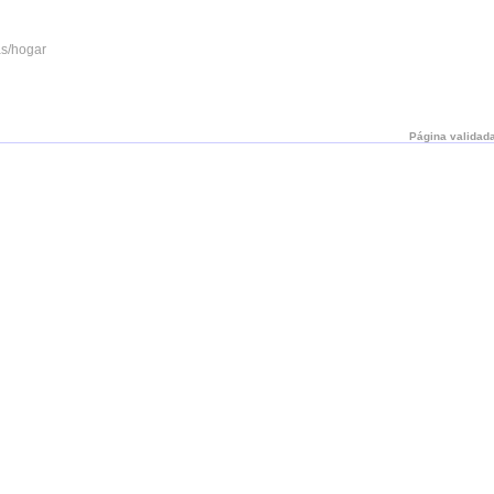
as/hogar
Página validada