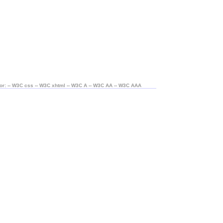
or: -- W3C css -- W3C xhtml -- W3C A -- W3C AA -- W3C AAA