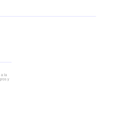
 a la
gros y