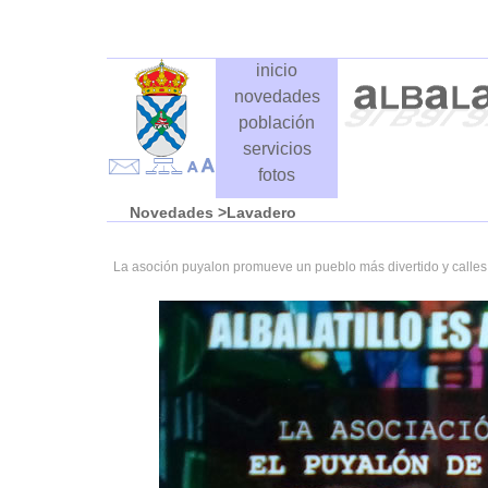
inicio
novedades
población
servicios
fotos
Novedades
>Lavadero
La asoción puyalon promueve un pueblo más divertido y calles d