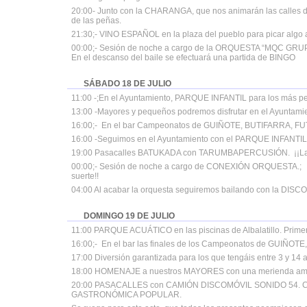
20:00- Junto con la CHARANGA, que nos animarán las calles de
de las peñas.
21:30;- VINO ESPAÑOL en la plaza del pueblo para picar algo a
00:00;- Sesión de noche a cargo de la ORQUESTA “MQC GR
En el descanso del baile se efectuará una partida de BINGO
SÁBADO 18 DE JULIO
11:00 -;En el Ayuntamiento, PARQUE INFANTIL para los más 
13:00 -Mayores y pequeños podremos disfrutar en el Ayuntam
16:00;- En el bar Campeonatos de GUIÑOTE, BUTIFARRA, F
16:00 -Seguimos en el Ayuntamiento con el PARQUE INFANTIL. 
19:00 Pasacalles BATUKADA con TARUMBAPERCUSIÓN. ¡¡La fi
00:00;- Sesión de noche a cargo de CONEXIÓN ORQUESTA.; E
suerte!!
04:00 Al acabar la orquesta seguiremos bailando con la DISCO
DOMINGO 19 DE JULIO
11:00 PARQUE ACUÁTICO en las piscinas de Albalatillo. Primero
16:00;- En el bar las finales de los Campeonatos de GUIÑOT
17:00 Diversión garantizada para los que tengáis entre 3 y 
18:00 HOMENAJE a nuestros MAYORES con una merienda amen
20:00 PASACALLES con CAMIÓN DISCOMÓVIL SONIDO 54. Con l
GASTRONÓMICA POPULAR.