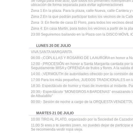
Se ruega para este acto, que todos los presentes noempiecen 
ubicación de forma separada para evitar aglomeraciones
Zona 1:En la plaza. Para la plaza, calle Nueva, calle Cantera y 
Zona 2:En la que podrán participar todos los vecinos de la Call
Zona 3: En frente de casa El Floro, para todos los vecinos des
Zona 4: En casa Martín, para todos los vecinos a partir de la pl
23:00 Seguiremos bailando en la Plaza con la DISCO MÓVIL 
LUNES 20 DE JULIO
VIVA SANTA MARGARITA
06:00 -;COPLILLAS Y ROSARIO DE LA AURORA en honor a Nues
12:00 -;PROCESIÓN en honor a Santa Margarita cantada por la a
Seguidamente MISA y OFRENDA de frutos y flores. A la salida de l
14:00 -;VERMOUTH de autoridades ofrecido por la comisión de f
17:00 Para los más pequeños, JUEGOS TRADICIONALES en la 
18:30- Espectáculo de humor y risas de inventos al instante. P
20:30;- Espectáculo “MONEGROS A BARDENAS” ensalzando la jot
de Albalatillo”
00:00;- Sesión de noche a cargo de la ORQUESTA VENDETTA. ;
MARTES 21 DE JULIO
10:00 TIRO AL PLATO, organizado por la Sociedad de Cazadores 
11:00 Si eres o te sientes joven, no puedes dejar de participar
Se recomienda vestir ropa vieja.