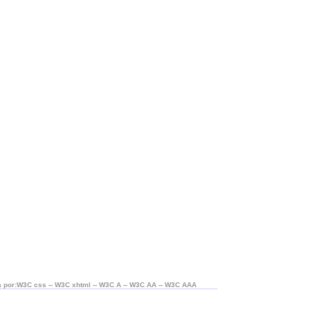
 por:W3C css -- W3C xhtml -- W3C A -- W3C AA -- W3C AAA