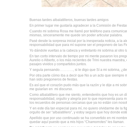
Buenas tardes albalatilleros, buenas tardes amigos
En primer lugar me gustaría agradecer a la Comisión de Fiesta
Cuando mi sobrina Rosa me llamó por teléfono para comunicar
mismas, sinceramente me quede sin poder articular palabra.
Pasé desde la sorpresa inicial por la inesperada noticia, a la a
responsabilidad que para mí supone ser el pregonero de las Fi
Yo dándole vueltas a la cabeza y entretanto mi sobrina al otro 
En tan corto intervalo de tiempo por mi mente pasaron los preg
Aurelio o Alberto, o los más recientes de Trini nuestra maestra
pasajes vividos y compartidos juntos.
Y seguía pensando…………, si le digo que Sí a mi sobrina, ¿de q
Por otra parte cómo iba a decir que No a un acto que siempre
han sido pregoneros de fiestas.
Es así que el corazón pudo más que la razón y le dije a mi sobr
me guiarían en mi discurso.
Como albalatillero que me siento, entenderéis que hoy es un d
responsabilidad, orgullo y alegría por lo que representa para 
los recuerdos de personas cercanas que ya no están con nosot
Y en este día tan especial para mí, no quiero olvidarme de la 
orgullo de ser “albalatillero”, y estoy seguro que hoy donde es
Apellido que por uso continuado se ha convertido en mi nombre
quedar aquí puesto que a mis hijos “Chamorrotes” les llaman.