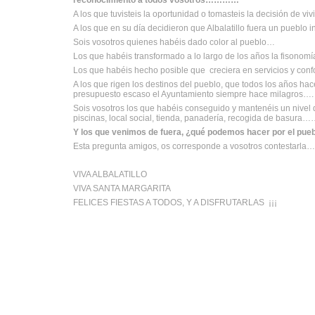
A los que tuvisteis la oportunidad o tomasteis la decisión de vivir
A los que en su día decidieron que Albalatillo fuera un pueb
Sois vosotros quienes habéis dado color al pueblo…
Los que habéis transformado a lo largo de los años la fisonom
Los que habéis hecho posible que creciera en servicios y con
A los que rigen los destinos del pueblo, que todos los años ha
presupuesto escaso el Ayuntamiento siempre hace milagros….
Sois vosotros los que habéis conseguido y mantenéis un nivel 
piscinas, local social, tienda, panadería, recogida de basura
Y los que venimos de fuera, ¿qué podemos hacer por el pue
Esta pregunta amigos, os corresponde a vosotros contestar
VIVA ALBALATILLO
VIVA SANTA MARGARITA
FELICES FIESTAS A TODOS, Y A DISFRUTARLAS ¡¡¡