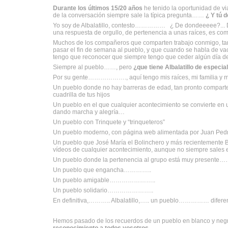
Durante los últimos 15/20 años
he tenido la oportunidad de v
de la conversación siempre sale la típica pregunta……
¿ Y tú d
Yo soy de Albalatillo, contesto…………… ¿ De dondeeeee?... De
una respuesta de orgullo, de pertenencia a unas raíces, es co
Muchos de los compañeros que comparten trabajo conmigo, tan
pasar el fin de semana al pueblo, y que cuando se habla de va
tengo que reconocer que siempre tengo que ceder algún día de
Siempre al pueblo……, pero
¿que tiene Albalatillo de especia
Por su gente………………., aquí tengo mis raíces, mi familia y m
Un pueblo donde no hay barreras de edad, tan pronto comparte
cuadrilla de tus hijos
Un pueblo en el que cualquier acontecimiento se convierte en u
dando marcha y alegría…
Un pueblo con Trinquete y “trinqueteros”
Un pueblo moderno, con página web alimentada por Juan Pedro
Un pueblo que José María el Bolinchero y más recientemente B
vídeos de cualquier acontecimiento, aunque no siempre sales
Un pueblo donde la pertenencia al grupo está muy presen
Un pueblo que engancha…………..
Un pueblo amigable…………………..
Un pueblo solidario…………………..
En definitiva,……….. Albalatillo,….. un pueblo…………… difere
Hemos pasado de los recuerdos de un pueblo en blanco y neg
reconocimiento a todos vosotros…………