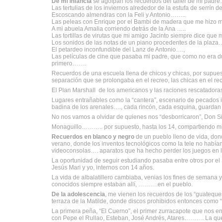
De mi infancia
se agolpan los recuerdos del taller de mi padr
Las tertulias de los inviernos alrededor de la estufa de serrín de
Escoscando almendras con la Feli y Antonio……..
Las peleas con Enrique por el Bambi de madera que me hizo 
A mi abuela Amalia corriendo detrás de la Ana …..
Las tortillas de virutas que mi amigo Jacinto siempre dice que
Los sonidos de las notas de un piano procedentes de la plaza
El petardeo inconfundible del Lanz de Antonio….,
Las películas de cine que pasaba mi padre, que como no era du
primero…….
Recuerdos de una escuela llena de chicos y chicas, por supue
separación que se prolongaba en el recreo, las chicas en el rec
El Plan Marshall de los americanos y las raciones rescatadora
Lugares entrañables como la “cantera”, escenario de pecados i
badina de los arenales…., cada rincón, cada esquina, guardan 
No nos vamos a olvidar de quienes nos “desborricaron”, Don Si
Monaguillo……….. por supuesto, hasta los 14, compartiendo misas
Recuerdos en blanco y negro
de un pueblo lleno de vida, dond
verano, donde los inventos tecnológicos como la tele no habían
videoconsolas…. aparatos que ha hecho perder los juegos en la
La oportunidad de seguir estudiando pasaba entre otros por el 
Jesús Mari y yo, internos con 14 años.
La vida de albalatillero cambiaba, venias los fines de semana
conocidos siempre estaban allí, ……….en el pueblo.
De la adolescencia
, me vienen los recuerdos de los “guateques”
terraza de la Matilde, donde discos prohibidos entonces como “J
La primera peña, “El Cuerno”, el primer zurracapote que nos 
con Pepe el Rullao, Esteban, José Andrés, Atares………. La que