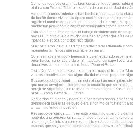
Como los recursos eran más bien escasos, los veranos había qu
pintura con Pepe el Tubero, recogida de pacas con Jacinto y Jes
Aunque pregones anteriores han hecho referencia a esta etapa
de los 80
donde vivimos la época más intensa, donde el sentimi
orgullo el nombre de nuestro pueblo por toda la provincia, ge
pueblo tan pequeño fue capaz de semejantes gestas, y como bien
Esto sólo fue posible gracias al trabajo desinteresado de un g
naciese un club que dio mucho que hablar y grandes días de jo
inolvidable época por todos recordada.
Muchos fueron los que participaron desinteresadamente y com
momentos tan felices que nos hicieron pasar.
Quienes habéis tenido y tenemos hijos en edad adolescente e
buen hacer, mano izquierda e infinita paciencia supo llevar a 
deportivos conseguidos, me refiero a Pepe el Rullao.
Y si a Don Vicente del Bosque le han otorgado el título de “Mar
valores deportivos, quizás algún día deberíamos proponer alg
Recuerdos de juventud
…… en esta etapa tampoco quiero olvi
que nunca envejecía, siempre con la cuadrilla que se iniciaba,
perejil de Arguiñano , me refiero a nuestro amigo el “Koski” que
hijos…. como siempre…… joven.
Recuerdos en blanco y negro que conformen pasan los años va
donde decir que eras de pueblo era sinónimo de “cateto”,”pale
……….. no tengo ni pueblo”.
Recuerdo cercanos
……, y en este pregón no quiero olvidarme
reciente, una persona entrañable, alegre, cercana, me refiero 
a su amigo Jacinto siempre ves un sitio vacío que él llenaba, v
esperas que salga como siempre a darte el abrazo de felicitaci