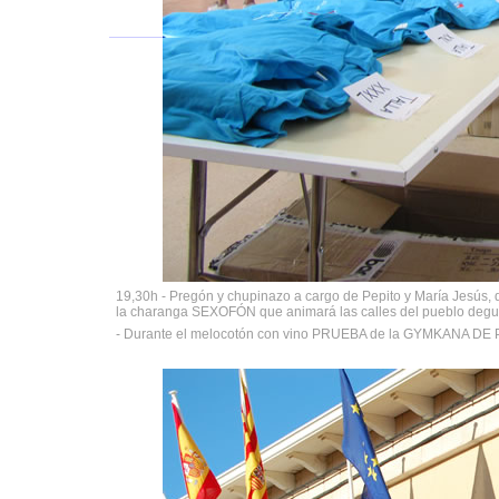
19,30h - Pregón y chupinazo a cargo de Pepito y María Jesús,
la charanga SEXOFÓN que animará las calles del pueblo degus
- Durante el melocotón con vino PRUEBA de la GYMKANA DE