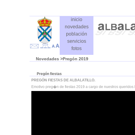
inicio
novedades
población
servicios
fotos
Novedades
>Pregón 2019
Pregón fiestas
PREGÓN FIESTAS DE ALBALATILLO.
Emotivo preg�n de fiestas 2019 a cargo de nuestros querido