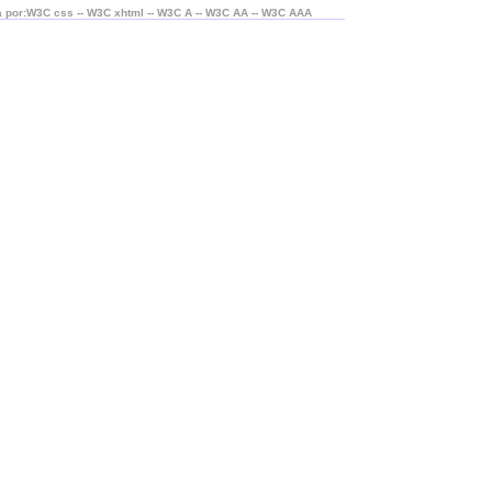
 por:W3C css -- W3C xhtml -- W3C A -- W3C AA -- W3C AAA