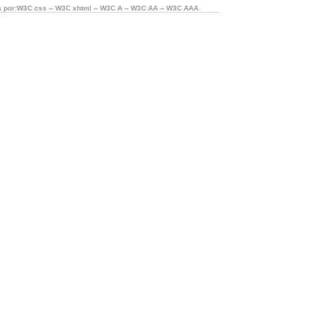
 por:W3C css -- W3C xhtml -- W3C A -- W3C AA -- W3C AAA