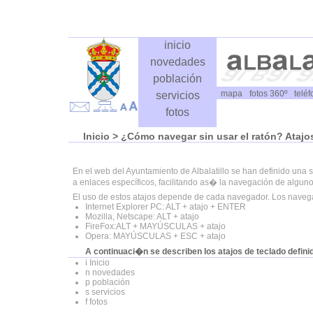
inicio
novedades
población
mapa
fotos 360º
telé
servicios
fotos
Inicio
> ¿Cómo navegar sin usar el ratón? Atajo
En el web del Ayuntamiento de Albalatillo se han definido una 
a enlaces específicos, facilitando as� la navegación de alguno
El uso de estos atajos depende de cada navegador. Los navega
Internet Explorer PC: ALT + atajo + ENTER
Mozilla, Netscape: ALT + atajo
FireFox:ALT + MAYÚSCULAS + atajo
Opera: MAYÚSCULAS + ESC + atajo
A continuaci�n se describen los atajos de teclado defini
i Inicio
n novedades
p población
s servicios
f fotos