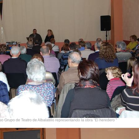
so Grupo de Teatro de Albalatillo representando la obra “El heredero ”