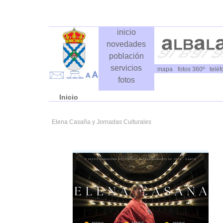
inicio
novedades
población
servicios
mapa
fotos 360º
telé
fotos
Inicio
Elena Casaña y Jornadas Culturales